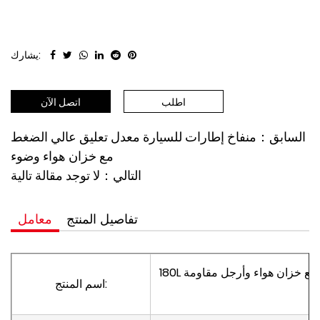
يشارك:
اطلب
اتصل الآن
السابق：منفاخ إطارات للسيارة معدل تعليق عالي الضغط
مع خزان هواء وضوء
التالي：لا توجد مقالة تالية
تفاصيل المنتج
معامل
180L تعليق ضغط عالي تعديل منفاخ الإطارات مع خزان هواء وأرجل مقاومة
اسم المنتج:
ز