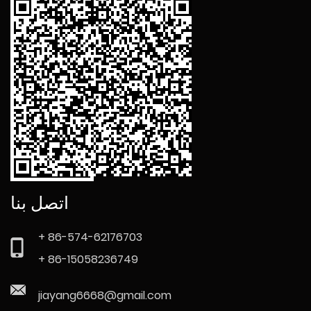
اتصل بنا
+ 86-574-62176703
+ 86-15058236749
jiayang6668@gmail.com