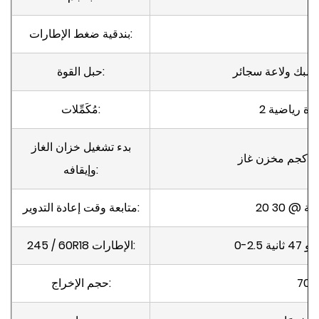
بندقية ضغط الإطارات:
حبل القوة:
مُكَمِّلات:
بدء تشغيل خزان الغاز
وإيقافه:
متابعة وقت إعادة التدوير:
245 / 60R18 الإطارات:
ة
حجم الإخراج: