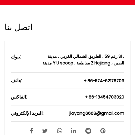
اتصل بنا
رقم 59 ، الطريق الشمالي الغربي ، مدينة SI ،
تبوك:
مدينة Y U scoop ، مقاطعة Z Hejiang ، الصين
هاتف:
+ 86-574-62176703
الفاكس:
+ 86-13454703020
البريد الإلكتروني:
jiayang6668@gmail.com