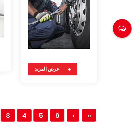
عرض المزيد
3
4
5
6
›
››