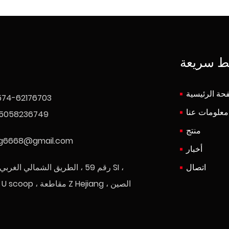
ط سريعة
حة الرئيسية
574-62176703
معلومات عنا
15058236749
منتج
ng6668@gmail.com
أخبار
اتصال
رقم 59 ، الطريق الشمالي الغربي ، م
مدينة Y U scoop ، مقاطعة Z Hejiang ، الصين