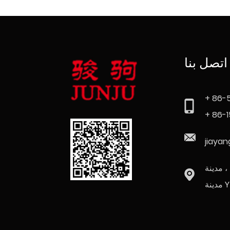
اتصل بنا
+ 86-
+ 86-
jiaya
دينة SI ،