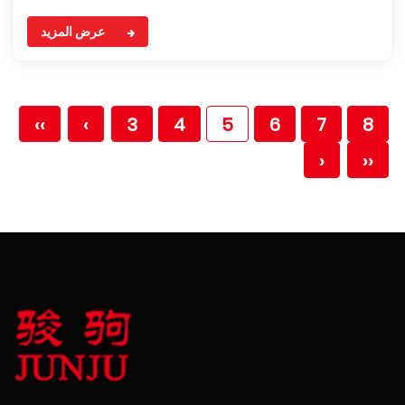
عرض المزيد
‹‹
‹
3
4
5
6
7
8
›
››