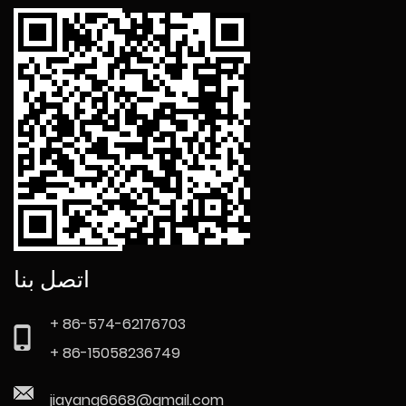
اتصل بنا
+ 86-574-62176703
+ 86-15058236749
jiayang6668@gmail.com