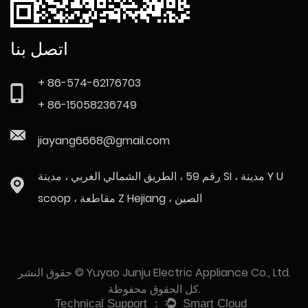
اتصل بنا
+ 86-574-62176703
+ 86-15058236749
jiayang6668@gmail.com
رقم 59 ، الطريق الشمالي الغربي ، مدينة SI ، مدينة Y U
scoop ، مقاطعة Z Hejiang ، الصين
حقوق النشر © Yuyao Junju Electric Appliance Co., Ltd.
كل الحقوق محفوظة.